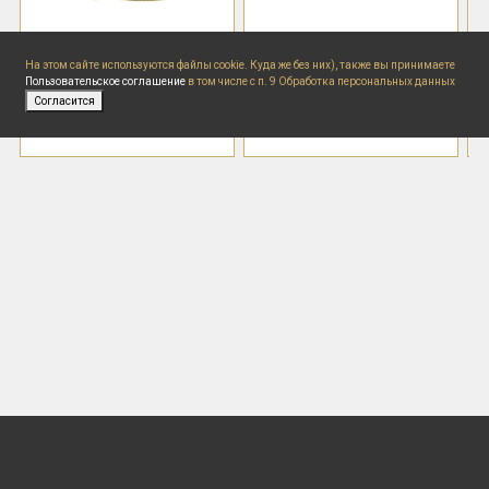
CLEOPATRA
CLEOPATRA
На этом сайте используются файлы cookie. Куда же без них), также вы принимаете
Мыльница настенная
Бумагодержатель
Пользовательское соглашение
в том числе с п. 9 Обработка персональных данных
Согласится
18 700 ₽
16 500 ₽