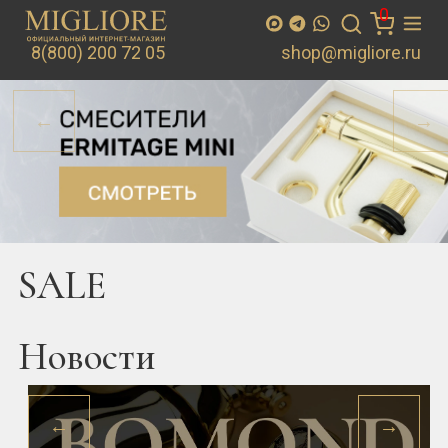
8(800) 200 72 05
shop@migliore.ru
←
→
Предыдущий
Следу
SALE
Новости
←
→
←
→